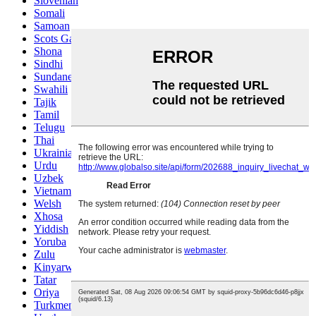
Slovenian
Somali
Samoan
Scots Gaelic
Shona
Sindhi
Sundanese
Swahili
Tajik
Tamil
Telugu
Thai
Ukrainian
Urdu
Uzbek
Vietnamese
Welsh
Xhosa
Yiddish
Yoruba
Zulu
Kinyarwanda
Tatar
Oriya
Turkmen