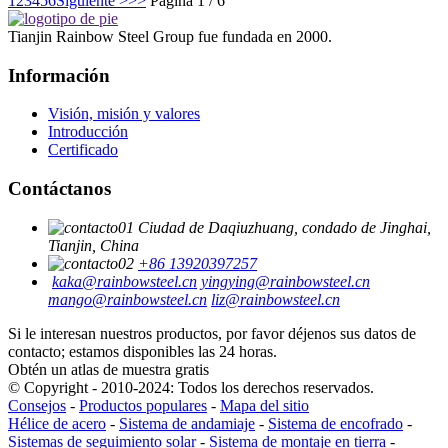
1
2
3
4
5
6
Siguiente >
>>
Página 1 / 6
Tianjin Rainbow Steel Group fue fundada en 2000.
Información
Visión, misión y valores
Introducción
Certificado
Contáctanos
Ciudad de Daqiuzhuang, condado de Jinghai,
Tianjin, China
+86 13920397257
kaka@rainbowsteel.cn
yingying@rainbowsteel.cn
mango@rainbowsteel.cn
liz@rainbowsteel.cn
Si le interesan nuestros productos, por favor déjenos sus datos de
contacto; estamos disponibles las 24 horas.
Obtén un atlas de muestra gratis
© Copyright - 2010-2024: Todos los derechos reservados.
Consejos
-
Productos populares
-
Mapa del sitio
Hélice de acero
-
Sistema de andamiaje
-
Sistema de encofrado
-
Sistemas de seguimiento solar
-
Sistema de montaje en tierra
-