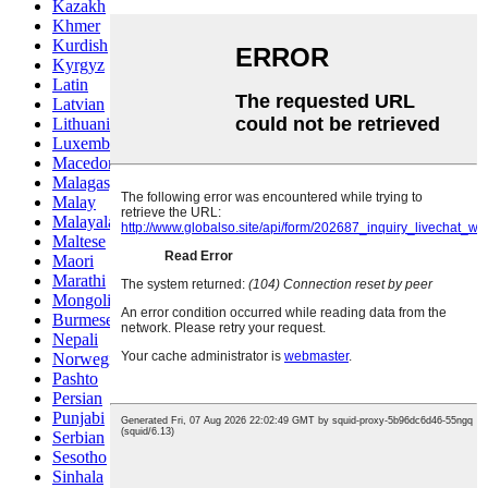
Kazakh
Khmer
Kurdish
Kyrgyz
Latin
Latvian
Lithuanian
Luxembou..
Macedonian
Malagasy
Malay
Malayalam
Maltese
Maori
Marathi
Mongolian
Burmese
Nepali
Norwegian
Pashto
Persian
Punjabi
Serbian
Sesotho
Sinhala