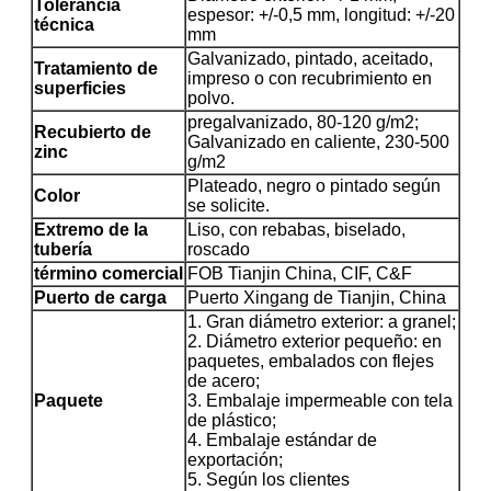
Tolerancia
espesor: +/-0,5 mm, longitud: +/-20
técnica
mm
Galvanizado, pintado, aceitado,
Tratamiento de
impreso o con recubrimiento en
superficies
polvo.
pregalvanizado, 80-120 g/m2;
Recubierto de
Galvanizado en caliente, 230-500
zinc
g/m2
Plateado, negro o pintado según
Color
se solicite.
Extremo de la
Liso, con rebabas, biselado,
tubería
roscado
término comercial
FOB Tianjin China, CIF, C&F
Puerto de carga
Puerto Xingang de Tianjin, China
1. Gran diámetro exterior: a granel;
2. Diámetro exterior pequeño: en
paquetes, embalados con flejes
de acero;
Paquete
3. Embalaje impermeable con tela
de plástico;
4. Embalaje estándar de
exportación;
5. Según los clientes