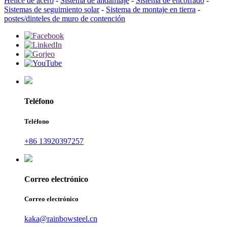
Hélice de acero
-
Sistema de andamiaje
-
Sistema de encofrado
-
Sistemas de seguimiento solar
-
Sistema de montaje en tierra
-
postes/dinteles de muro de contención
Teléfono
Teléfono
+86 13920397257
Correo electrónico
Correo electrónico
kaka@rainbowsteel.cn