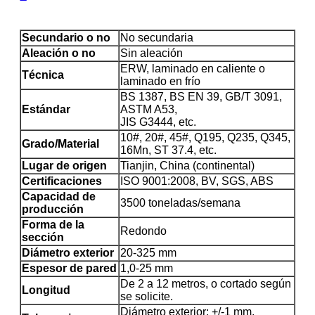
Secundario o no
No secundaria
Aleación o no
Sin aleación
ERW, laminado en caliente o
Técnica
laminado en frío
BS 1387, BS EN 39, GB/T 3091,
Estándar
ASTM A53,
JIS G3444, etc.
10#, 20#, 45#, Q195, Q235, Q345,
Grado/Material
16Mn, ST 37.4, etc.
Lugar de origen
Tianjin, China (continental)
Certificaciones
ISO 9001:2008, BV, SGS, ABS
Capacidad de
3500 toneladas/semana
producción
Forma de la
Redondo
sección
Diámetro exterior
20-325 mm
Espesor de pared
1,0-25 mm
De 2 a 12 metros, o cortado según
Longitud
se solicite.
Diámetro exterior: +/-1 mm,