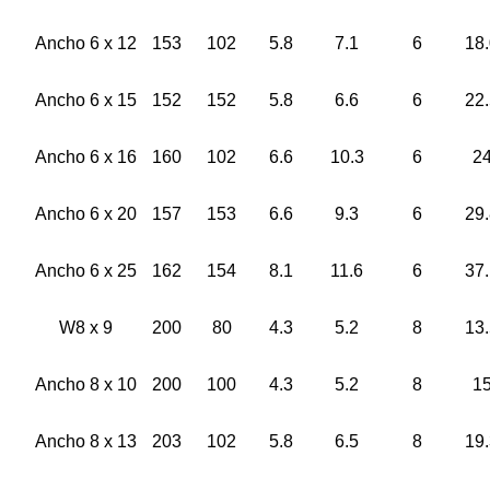
Ancho 6 x 12
153
102
5.8
7.1
6
18
Ancho 6 x 15
152
152
5.8
6.6
6
22
Ancho 6 x 16
160
102
6.6
10.3
6
2
Ancho 6 x 20
157
153
6.6
9.3
6
29
Ancho 6 x 25
162
154
8.1
11.6
6
37
W8 x 9
200
80
4.3
5.2
8
13
Ancho 8 x 10
200
100
4.3
5.2
8
1
Ancho 8 x 13
203
102
5.8
6.5
8
19