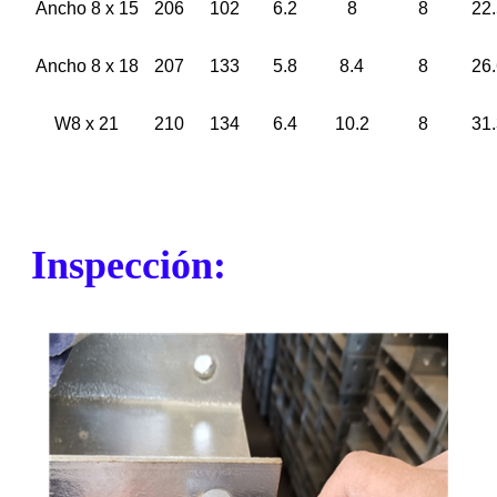
Ancho 8 x 15
206
102
6.2
8
8
22
Ancho 8 x 18
207
133
5.8
8.4
8
26
W8 x 21
210
134
6.4
10.2
8
31
Inspección: