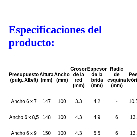
Especificaciones del
producto:
Grosor
Espesor
Radio
Presupuesto
Altura
Ancho
de la
de la
de
Pe
(pulg.,Xlb/ft)
(mm)
(mm)
red
brida
esquina
teór
(mm)
(mm)
(mm)
Ancho 6 x 7
147
100
3.3
4.2
-
10.
Ancho 6 x 8,5
148
100
4.3
4.9
6
13
Ancho 6 x 9
150
100
4.3
5.5
6
13