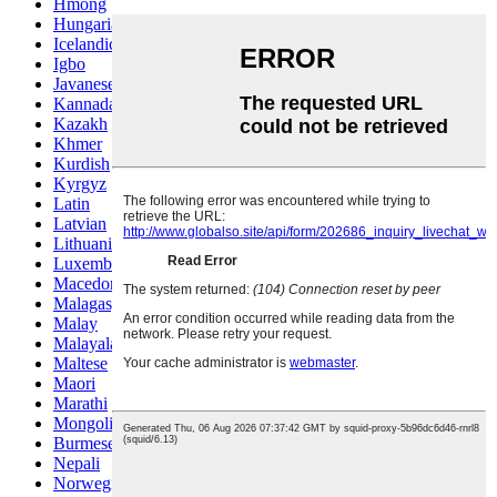
Hmong
Hungarian
Icelandic
Igbo
Javanese
Kannada
Kazakh
Khmer
Kurdish
Kyrgyz
Latin
Latvian
Lithuanian
Luxembou..
Macedonian
Malagasy
Malay
Malayalam
Maltese
Maori
Marathi
Mongolian
Burmese
Nepali
Norwegian