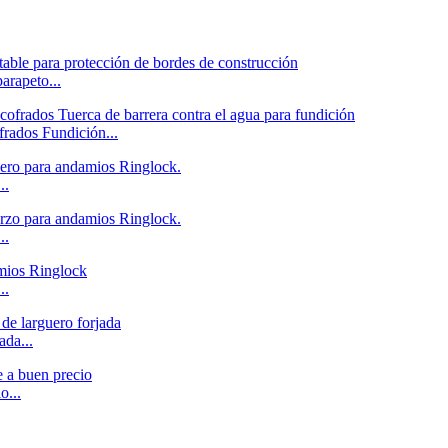
arapeto...
frados Fundición...
..
..
..
ada...
o...